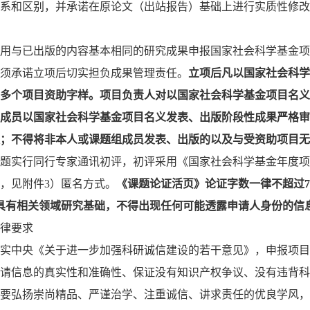
系和区别，并承诺在原论文（出站报告）基础上进行实质性修改
用与已出版的内容基本相同的研究成果申报国家社会科学基金项
须承诺立项后切实担负成果管理责任。
立项后凡以国家社会科学
多个项目资助字样。项目负责人对以国家社会科学基金项目名义
成员以国家社会科学基金项目名义发表、出版阶段性成果严格审
；不得将非本人或课题组成员发表、出版的以及与受资助项目无
题实行同行专家通讯初评，初评采用《国家社会科学基金年度项
，见附件
3）匿名方式。
《课题论证活页》论证字数一律不超过
诺具有相关领域研究基础，不得出现任何可能透露申请人身份的信
律要求
实中央《关于进一步加强科研诚信建设的若干意见》，申报项目
请信息的真实性和准确性、保证没有知识产权争议、没有违背科
要弘扬崇尚精品、严谨治学、注重诚信、讲求责任的优良学风，