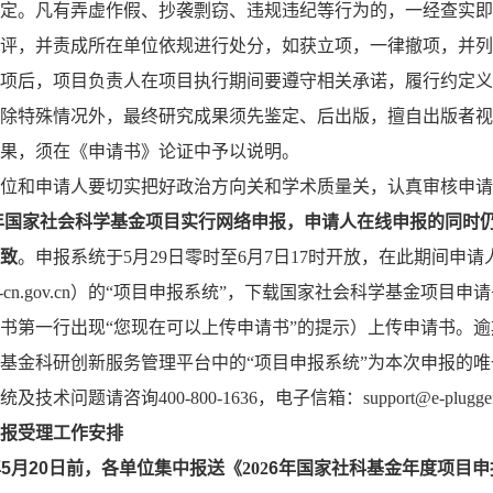
定。凡有弄虚作假、抄袭剽窃、违规违纪等行为的，一经查实即
评，并责成所在单位依规进行处分，如获立项，一律撤项，并列
项后，项目负责人在项目执行期间要遵守相关承诺，履行约定义
除特殊情况外，最终研究成果须先鉴定、后出版，擅自出版者视
果，须在《申请书》论证中予以说明。
位和申请人要切实把好政治方向关和学术质量关，认真审核申请
6年国家社会科学基金项目实行网络申报，
申请人在线申报的同时
致
。
申报系统于
5月29日零时至6月7日17时开放，在此期间
m.npopss-cn.gov.cn）的“项目申报系统”，下载国家社会科
书第一行出现“您现在可以上传申请书”的提示）上传申请书。
基金科研创新服务管理平台中的
“项目申报系统”为本次申报的
术问题请咨询400-800-1636，电子信箱：support@e-plugger
报受理工作安排
年
5
月
20
日前，各单位集中报送《
202
6
年国家社科基金
年度
项目申