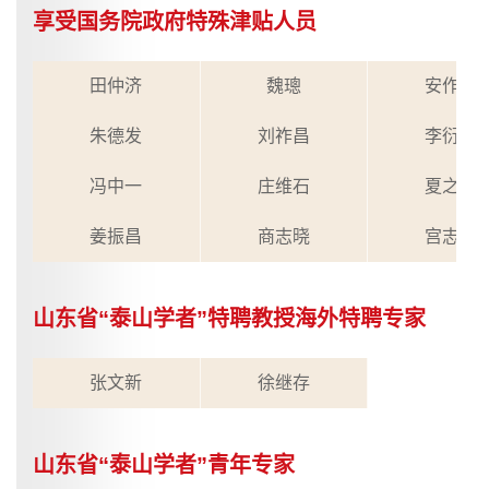
享受国务院政府特殊津贴人员
田仲济
魏璁
安作璋
朱德发
刘祚昌
李衍柱
冯中一
庄维石
夏之放
姜振昌
商志晓
宫志峰
山东省“泰山学者”特聘教授海外特聘专家
张文新
徐继存
山东省“泰山学者”青年专家