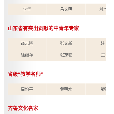
李华
吕文明
刘本森
山东省有突出贡献的中青年专家
商志晓
张文新
韩 美
徐继存
张茂聪
王卓
省级“教学名师”
周均平
黄明水
魏建
齐鲁文化名家