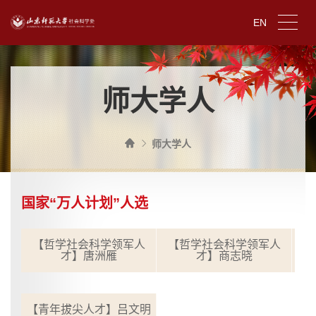
EN
师大学人
师大学人
国家“万人计划”人选
【哲学社会科学领军人
【哲学社会科学领军人
【
才】唐洲雁
才】商志晓
【青年拔尖人才】吕文明