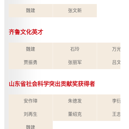
魏建
张文新
齐鲁文化英才
魏建
石玲
万光侠
贾振勇
张丽军
吕文明
山东省社会科学突出贡献奖获得者
​安作璋
朱德发
李衍柱
刘再生
董绍克
王志民
魏建