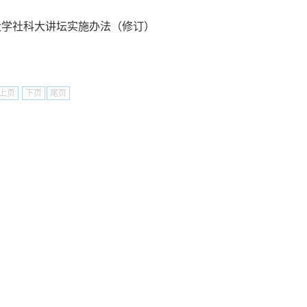
大学社科大讲坛实施办法（修订）
上页
下页
尾页