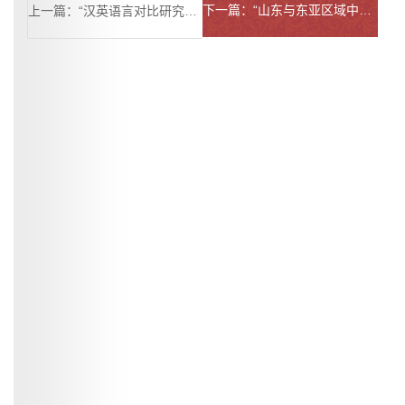
下一篇：“山东与东亚区域中日文献资料搜集整理、翻译与研究”创新团队赴高密进行日文文献电子化工作
上一篇：“汉英语言对比研究及应用学术论坛暨汉英语言对比与汉语国际传播研究创新团队”启动会顺利举行