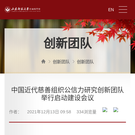
EN
创新团队
创新团队
创新团队
中国近代慈善组织公信力研究创新团队
举行启动建设会议
作者：
2021年12月13日 09:58
334
浏览量