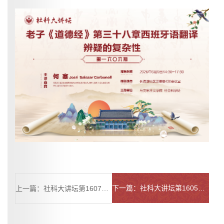
下一篇：社科大讲坛第1605期预告：何塞Jose Salazar Carbonell——老子《道德经》第一章西班牙语翻译辨疑的复杂性
上一篇：社科大讲坛第1607期预告：董立强——“弘扬伟大的长征精神及其音乐创作——纪念长征胜利九十周年”专题讲座