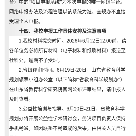
台）中的
“项目申报系统”为本次申报的唯一网络平台。
网络申报办法及流程管理以该系统为准。全规办不直接
受理个人申报。
十四、
我校
申报
工作具体
安排
及注意事项
1.我校材料提交时间。202
6
年
6
月
1
2
日
1
2
:00前，请
各单位务必将所有材料（电子材料和纸质材料）报送至
社科处，逾期不予受理。
2.省级评审时间。
6
月
19
日
-20日
，山东省教育科学
规划领导小组办公室（以下简称
“省教育科学规划办”）
在山东省教育科学研究院官网公布评审结果，请申报人
及时查看。
3.公益性培训与指导。
6
月
2
0
日
-2
1
日，省教育科学
规划办将开展公益性学术研讨会，务请项目负责人保持
手机畅通。如因联系不畅造成的后果，由相关人员自行