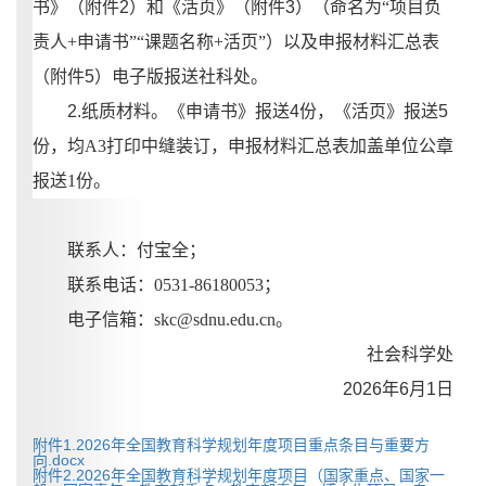
书》（附件
2
）和《活页》（附件
3
）（命名为
“项目负
责人+申请书”“课题名称+活页”）以及申报材料汇总表
（附件
5
）电子版报送社科处。
2.纸质材料。《申请书》报送
4
份，《活页》报送
5
份，均
A3打印中缝装订，申报材料汇总表加盖单位公章
报送1份。
联系人：付宝全；
联系电话：
0531-86180053；
电子信箱：
skc@sdnu.edu.cn。
社会科学处
202
6
年
6
月
1
日
附件1.2026年全国教育科学规划年度项目重点条目与重要方
向.docx
附件2.2026年全国教育科学规划年度项目（国家重点、国家一