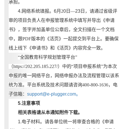
承担。
4.网络系统填报。
6
月
2
0
日
—
23
日，请通过省级评
审的项目负责人在申报管理系统中填写并导出《申请
书》，签字并加盖单位公章后，全文扫描在一个文档
中，跟
PDF版本的《活页》一起提交到平台上。要确保
线上线下《申请书》和《活页》内容完全一致。
“全国教育科学规划管理平台”
（https://202.205.185.227/）中的“项目申报系统”为本次
申报的唯一网络平台，网络申报办法及流程管理以该系
统为准。
平台系统及技术问题请咨询
400-800-1636，电
子信箱：
support@e-plugger.com。
5.注意事项
相关表格请从本通知附件下载。
1.电子材料。请各单位统一将审查合格的《申请