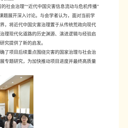
害的社会治理”“近代中国灾害信息流动与危机传播”
子课题展开深入讨论。与会学者认为，面对当前学
界，将近代中国灾害治理置于
从
传统荒政向现代
治理现代化道路的历史渊源、演进逻辑与经验启
研究提供了新的启发。
确了项目后续重点围绕
灾害的
国家治理与社会治
展专题研究
，为
加快推动
项目
进度并
最终
高质量