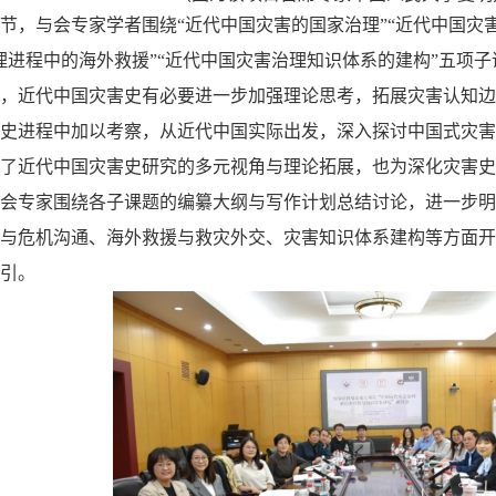
节，与会专家学者围绕
“近代中国灾害的国家治理”“近代中国灾
理进程中的
海外
救援
”“近代
中国
灾害治理知识体系的建构
”五项
，
近代中国灾害史
有必要进一步加强理论思考，拓展灾害认知边
史进程中加以考察，从近代中国实际出发，深入探讨中国式灾害
了近代
中国
灾害史研究的多元视角与理论拓展，也为深化灾害史
会专家围绕各子课题的编纂大纲与写作计划总结讨论，进一步明
与危机沟通、海外救援与救灾外交、
灾害
知识体系建构等方面
开
引。